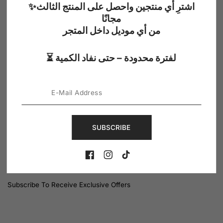
✨اشترِ أي منتجين واحصل على المنتج الثالث
Profile
مجانًا
Contact Us
من أي موديل داخل المتجر
المنطقه الصناعيه الثانيه ٦ اكتوبر
⏳ لفترة محدودة – حتى نفاد الكمية
Phone:
012 00011192
Email:
customer.service@qmrfashion.com
Newsletter
Enter your email to receive daily news and get 20% off coupon
SUBSCRIBE
for all items.
FB
IN
TikTok
SUBMIT
Subscribe To Receive Exclusive Offers