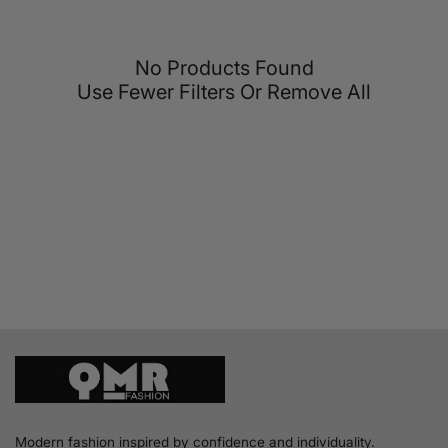
u
c
t
No Products Found
s
Use Fewer Filters Or
Remove All
Modern fashion inspired by confidence and individuality.