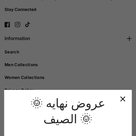
Stay Connected
FB
IN
TikTok
Information
Search
Men Collections
Women Collections
Privacy Policy
🌞 عروض نهايه
Refund Policy
الصيف 🌞
Customer Service
Orders